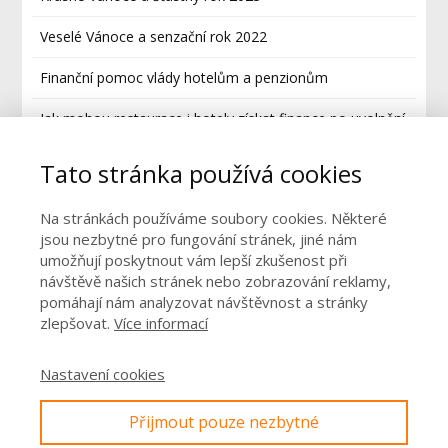
Veselé Vánoce a senzační rok 2022
Finanční pomoc vlády hotelům a penzionům
Jak mohou restaurace i hotely získat finance po uvolnění
nařízení vlády kvůli koronaviru?
Tato stránka používá cookies
Restaurant Academy má nové logo
Na stránkách používáme soubory cookies. Některé
jsou nezbytné pro fungování stránek, jiné nám
umožňují poskytnout vám lepší zkušenost při
Rubriky
návštěvě našich stránek nebo zobrazování reklamy,
pomáhají nám analyzovat návštěvnost a stránky
Příspěvky Restaurant Academy
zlepšovat.
Více informací
Rady a tipy pro majitele a manažery restaurací
Nastavení cookies
Rady pro restaurace a gastro provozy ohledně
koronaviru
Přijmout pouze nezbytné