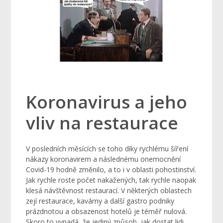
Koronavirus a jeho
vliv na restaurace
V posledních měsících se toho díky rychlému šíření
nákazy koronavirem a následnému onemocnění
Covid-19 hodně změnilo, a to i v oblasti pohostinství.
Jak rychle roste počet nakažených, tak rychle naopak
klesá návštěvnost restaurací. V některých oblastech
zejí restaurace, kavárny a další gastro podniky
prázdnotou a obsazenost hotelů je téměř nulová.
Skoro to vypadá, že jediný způsob, jak dostat lidi