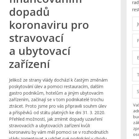
rad
dopadů
res
koronaviru pro
stravovací
a ubytovací
zařízení
Jelikož ze strany vlády dochází k častým změnám
poskytování úlev a pomoci restauracím, dalším
gastro podnikům, hotelům a jiným ubytovacím
zařízením, začínají se v tom podnikatelé trochu
Va
ztrácet. Proto jsme pro vás připravili souhrn úlev
adr
a příspěvků od státu platných ke dni 31. 3. 2020.
bu
Přehled možností, jak zmírnit dopady uzavření
zá
stravovacích a ubytovacích zařízení kvůli
zp
koronaviru by vám měl pomoci se v rozhodnutích
oso
vlády zorientovat a udržet své podnikání v chodu.