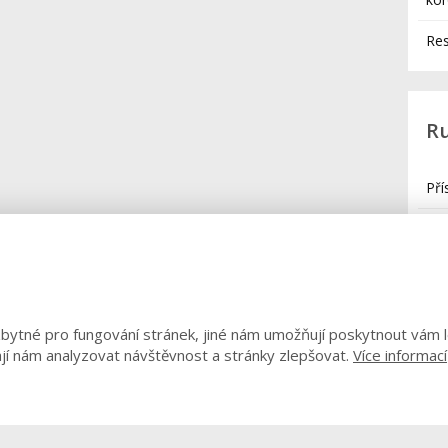
Re
R
Pří
Rad
res
Rad
ohl
ytné pro fungování stránek, jiné nám umožňují poskytnout vám l
jí nám analyzovat návštěvnost a stránky zlepšovat.
Více informací