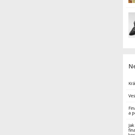
Ne
Krá
Ves
Fin
a 
Jak
fin
kor