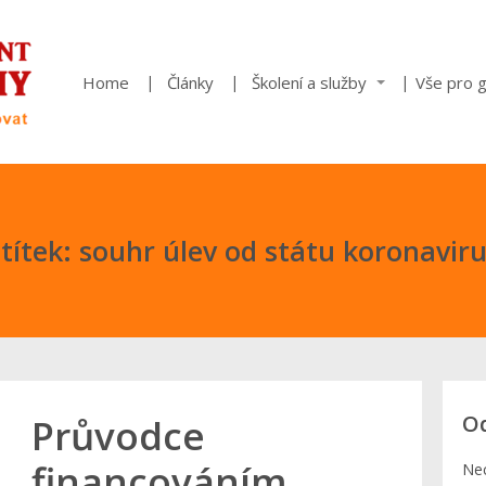
Home
Články
Školení a služby
Vše pro 
títek: souhr úlev od státu koronavir
Od
Průvodce
financováním
Nec