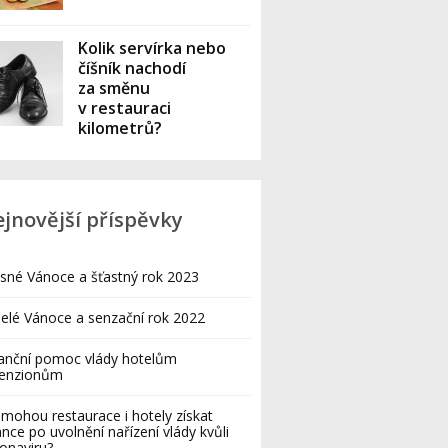
Kolik servírka nebo
číšník nachodí
za směnu
v restauraci
kilometrů?
jnovější příspěvky
sné Vánoce a šťastný rok 2023
elé Vánoce a senzační rok 2022
anční pomoc vlády hotelům
penzionům
 mohou restaurace i hotely získat
ance po uvolnění nařízení vlády kvůli
onaviru?