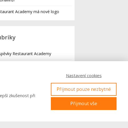
staurant Academy má nové logo
ubriky
spěvky Restaurant Academy
y a tipy pro majitele a manažery
taurací
Nastavení cookies
y pro restaurace a gastro provozy
edně koronaviru
Přijmout pouze nezbytné
epší zkušenost při
Přijmout vše