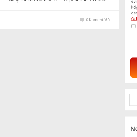
evr
kd
os
Oc
0
Komentářů
Ne