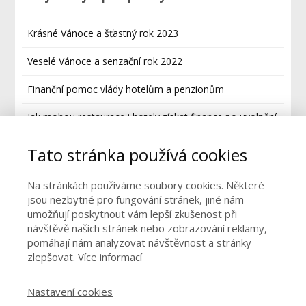
Krásné Vánoce a šťastný rok 2023
Veselé Vánoce a senzační rok 2022
Finanční pomoc vlády hotelům a penzionům
Jak mohou restaurace i hotely získat finance po uvolnění
nařízení vlády kvůli koronaviru?
Tato stránka používá cookies
Restaurant Academy má nové logo
Na stránkách používáme soubory cookies. Některé
jsou nezbytné pro fungování stránek, jiné nám
umožňují poskytnout vám lepší zkušenost při
Rubriky
návštěvě našich stránek nebo zobrazování reklamy,
pomáhají nám analyzovat návštěvnost a stránky
zlepšovat.
Více informací
Příspěvky Restaurant Academy
Rady a tipy pro majitele a manažery restaurací
Nastavení cookies